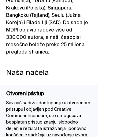
(Rumunija), Torontu (Kanada),
Krakovu (Poljska), Singapuru,
Bangkoku (Tajland), Seulu (Južna
Koreja) i Filadelfiji (SAD). Do sada je
MDPI objavio radove više od
330.000 autora, a naši časopisi
mesečno beleže preko 25 miliona
pregleda stranica.
Naša načela
Otvoreni pristup
Sav naš sadržaj dostupan je u otvorenom
pristupu i objavljen pod Creative
Commons licencom, što omogućava
besplatan pristup znanju, slobodno
deljenje rezultata istraživanja i ponovno
korišćenje sadržaja uz navođenje izvora.