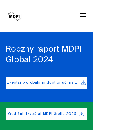
Roczny raport MDPI
Global 2024
Izveštaj o globalnim dostignućima za 2025
Godišnji izveštaj MDPI Srbija 2025