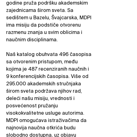
godine pruža podršku akademskim
zajednicama širom sveta. Sa
sedištem u Bazelu, Švajcarska, MDPI
ima misiju da podstiče otvorenu
razmenu znanja u svim oblicima i
naučnim disciplinama.
Naš katalog obuhvata 496 časopisa
sa otvorenim pristupom, među
kojima je 487 recenziranih naučnih i
9 konferencijskih časopisa. Više od
295.000 akademskih stručnjaka
širom sveta podržava njihov rad,
deleći našu misiju, vrednosti i
posvećenost pružanju
visokokvalitetne usluge autorima.
MDPI omogućava istraživačima da
najnovija naučna otkrića budu
slobodno dostupna, uz objavu