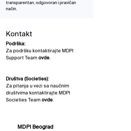
transparentan, odgovoran i pravičan
način.
Kontakt​
Podrška:
Za podršku kontaktirajte MDPI
Support Team
ovde
.
Društva (Societies):
Za pitanja u vezi sa naučnim
društvima kontaktirajte MDPI
Societies Team
ovde
.
MDPI Beograd