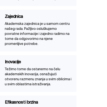
Zajednica
Akademska zajednica je u samom centru
našeg rada. Pažljivo osluškujemo
povratne informacije i zajedno radimo na
tome da odgovorimo na njene
promenljive potrebe.
Inovacije
Težimo tome da ostanemo na čelu
akademskih inovacija, osnažujući
otvorenu razmenu znanja u svim oblicima i
u svim oblastima istraživanja.
Efikasnost i brzina