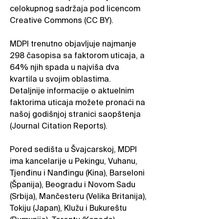
celokupnog sadržaja pod licencom
Creative Commons (CC BY).
MDPI trenutno objavljuje najmanje
298 časopisa sa faktorom uticaja, a
64% njih spada u najviša dva
kvartila u svojim oblastima.
Detaljnije informacije o aktuelnim
faktorima uticaja možete pronaći na
našoj godišnjoj stranici saopštenja
(Journal Citation Reports).
Pored sedišta u Švajcarskoj, MDPI
ima kancelarije u Pekingu, Vuhanu,
Tjenđinu i Nanđingu (Kina), Barseloni
(Španija), Beogradu i Novom Sadu
(Srbija), Mančesteru (Velika Britanija),
Tokiju (Japan), Klužu i Bukureštu