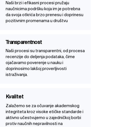
Naši brzi i efikasni procesi pružaju
naučnicima podršku koja im je potrebna
da svoja otkrića brzo prenesu i doprinesu
pozitivnim promenama u društvu
Transparentnost
Naši procesi su transparentni, od procesa
recenzije do deljenja podataka, čime
ojačavamo poverenje u nauku i
doprinosimo lakšoj proverljivosti
istraživanja.
Kvalitet
Zalažemo se za očuvanje akademskog
integriteta kroz visoke etičke standarde i
aktivno učestvujemo u zajedničkoj borbi
protiv naučnih nepravilnosti na