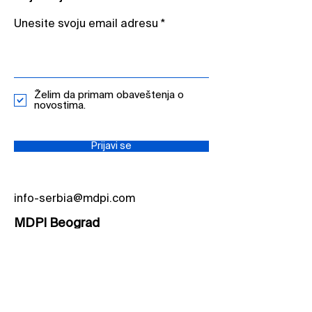
Unesite svoju email adresu​
Želim da primam obaveštenja o
novostima.
Prijavi se
info-serbia@mdpi.com
MDPI Beograd
Bulevar Milutina Milankovića 7v,
11070 Beograd, Srbija
Tel.:
+381 11 414 75 49
MDPI Novi Sad