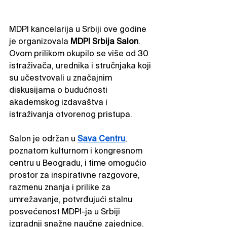
MDPI kancelarija u Srbiji ove godine 
je organizovala 
MDPI Srbija Salon
. 
Ovom prilikom okupilo se više od 30 
istraživača, urednika i stručnjaka koji 
su učestvovali u značajnim 
diskusijama o budućnosti 
akademskog izdavaštva i 
istraživanja otvorenog pristupa.
Salon je održan u 
Sava Centru
, 
poznatom kulturnom i kongresnom 
centru u Beogradu, i time omogućio 
prostor za inspirativne razgovore, 
razmenu znanja i prilike za 
umrežavanje, potvrđujući stalnu 
posvećenost MDPI-ja u Srbiji 
izgradnji snažne naučne zajednice.