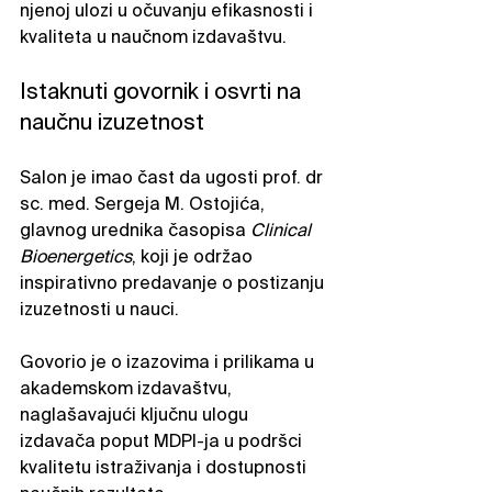
njenoj ulozi u očuvanju efikasnosti i 
kvaliteta u naučnom izdavaštvu.
Istaknuti govornik i osvrti na 
naučnu izuzetnost
Salon je imao čast da ugosti prof. dr 
sc. med. Sergeja M. Ostojića, 
glavnog urednika časopisa 
Clinical 
Bioenergetics
, koji je održao 
inspirativno predavanje o postizanju 
izuzetnosti u nauci.
Govorio je o izazovima i prilikama u 
akademskom izdavaštvu, 
naglašavajući ključnu ulogu 
izdavača poput MDPI-ja u podršci 
kvalitetu istraživanja i dostupnosti 