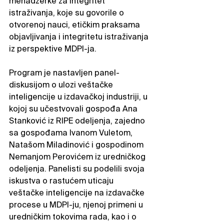
menadžerke za integritet 
istraživanja, koje su govorile o 
otvorenoj nauci, etičkim praksama 
objavljivanja i integritetu istraživanja 
iz perspektive MDPI-ja.
Program je nastavljen panel-
diskusijom o ulozi veštačke 
inteligencije u izdavačkoj industriji, u 
kojoj su učestvovali gospođa Ana 
Stanković iz RIPE odeljenja, zajedno 
sa gospođama Ivanom Vuletom, 
Natašom Miladinović i gospodinom 
Nemanjom Perovićem iz uredničkog 
odeljenja. Panelisti su podelili svoja 
iskustva o rastućem uticaju 
veštačke inteligencije na izdavačke 
procese u MDPI-ju, njenoj primeni u 
uredničkim tokovima rada, kao i o 