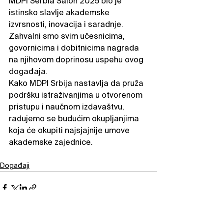
MDPI Serbia Salon 2025 bio je 
istinsko slavlje akademske 
izvrsnosti, inovacija i saradnje. 
Zahvalni smo svim učesnicima, 
govornicima i dobitnicima nagrada 
na njihovom doprinosu uspehu ovog 
događaja. 
Kako MDPI Srbija nastavlja da pruža 
podršku istraživanjima u otvorenom 
pristupu i naučnom izdavaštvu, 
radujemo se budućim okupljanjima 
koja će okupiti najsjajnije umove 
akademske zajednice.
Događaji