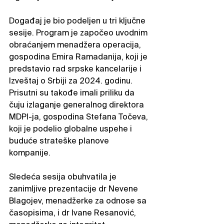
Događaj je bio podeljen u tri ključne 
sesije. Program je započeo uvodnim 
obraćanjem menadžera operacija, 
gospodina Emira Ramadanija, koji je 
predstavio rad srpske kancelarije i 
Izveštaj o Srbiji za 2024. godinu. 
Prisutni su takođe imali priliku da 
čuju izlaganje generalnog direktora 
MDPI-ja, gospodina Stefana Točeva, 
koji je podelio globalne uspehe i 
buduće strateške planove 
kompanije.
Sledeća sesija obuhvatila je 
zanimljive prezentacije dr Nevene 
Blagojev, menadžerke za odnose sa 
časopisima, i dr Ivane Resanović, 