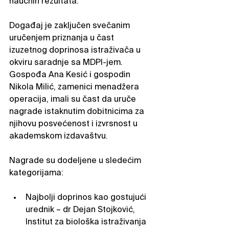
naučnih rezultata.
Događaj je zaključen svečanim 
uručenjem priznanja u čast 
izuzetnog doprinosa istraživača u 
okviru saradnje sa MDPI-jem. 
Gospođa Ana Kesić i gospodin 
Nikola Milić, zamenici menadžera 
operacija, imali su čast da uruče 
nagrade istaknutim dobitnicima za 
njihovu posvećenost i izvrsnost u 
akademskom izdavaštvu.
Nagrade su dodeljene u sledećim 
kategorijama:
Najbolji doprinos kao gostujući 
urednik – dr Dejan Stojković, 
Institut za biološka istraživanja 