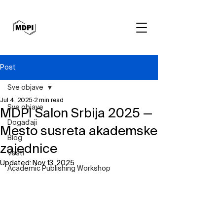
Post
Sve objave
Jul 4, 2025
2 min read
Sve objave
MDPI Salon Srbija 2025 —
Događaji
Mesto susreta akademske
Blog
zajednice
Vesti
Updated:
Nov 13, 2025
Academic Publishing Workshop