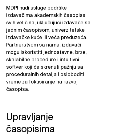
MDPI nudi usluge podrške
izdavačima akademskih časopisa
svih veličina, uključujući izdavače sa
jednim časopisom, univerzitetske
izdavačke kuće ili veća preduzeća.
Partnerstvom sa nama, izdavači
mogu iskoristiti jednostavne, brze,
skalabilne procedure i intuitivni
softver koji će skrenuti pažnju sa
proceduralnih detalja i osloboditi
vreme za fokusiranje na razvoj
časopisa.​
Upravljanje
časopisima