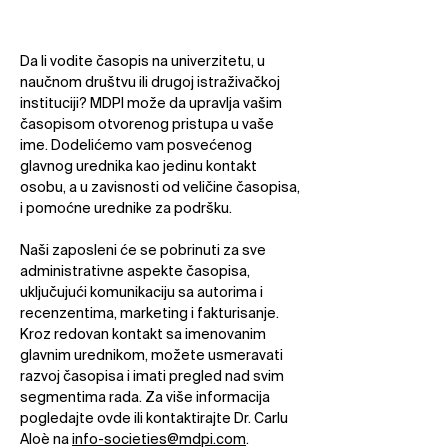
Da li vodite časopis na univerzitetu, u
naučnom društvu ili drugoj istraživačkoj
instituciji? MDPI može da upravlja vašim
časopisom otvorenog pristupa u vaše
ime. Dodelićemo vam posvećenog
glavnog urednika kao jedinu kontakt
osobu, a u zavisnosti od veličine časopisa,
i pomoćne urednike za podršku.​
Naši zaposleni će se pobrinuti za sve
administrativne aspekte časopisa,
uključujući komunikaciju sa autorima i
recenzentima, marketing i fakturisanje.
Kroz redovan kontakt sa imenovanim
glavnim urednikom, možete usmeravati
razvoj časopisa i imati pregled nad svim
segmentima rada. Za više informacija
pogledajte ovde ili kontaktirajte Dr. Carlu
Aloè na
info-societies@mdpi.com
.​