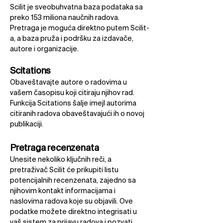
Scilit je sveobuhvatna baza podataka sa
preko 153 miliona naučnih radova.
Pretraga je moguća direktno putem Scilit-
a, a baza pruža i podršku za izdavače,
autore i organizacije.​
Scitations
Obaveštavajte autore o radovima u
vašem časopisu koji citiraju njihov rad.
Funkcija Scitations šalje imejl autorima
citiranih radova obaveštavajući ih o novoj
publikaciji.
Pretraga recenzenata
Unesite nekoliko ključnih reči, a
pretraživač Scilit će prikupiti listu
potencijalnih recenzenata, zajedno sa
njihovim kontakt informacijama i
naslovima radova koje su objavili. Ove
podatke možete direktno integrisati u
vaš sistem za prijavu radova i pozvati