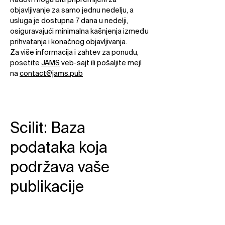
Radovi mogu biti pripremljeni za
objavljivanje za samo jednu nedelju, a
usluga je dostupna 7 dana u nedelji,
osiguravajući minimalna kašnjenja između
prihvatanja i konačnog objavljivanja.​
Za više informacija i zahtev za ponudu,
posetite
JAMS
veb-sajt ili pošaljite mejl
na
contact@jams.pub​
Scilit: Baza
podataka koja
podržava vaše
publikacije​