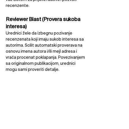
recenzente.​
Reviewer Blast (Provera sukoba
interesa)
Urednici žele da izbegnu pozivanje
recenzenata koji imaju sukob interesa sa
autorima. Scilit automatski proverava na
osnovu imena autora i/ili mejl adresa i
vraća procenat poklapanja. Povezivanjem
sa originalnom publikacijom, urednici
mogu sami proveriti detalje.​
SciFeed
Autori mogu ostati u toku sa najnovijim
istraživanjima svih izdavača koristeći
prilagođene pretrage. Primaju dnevna ili
nedeljna obaveštenja o radovima koji
odgovaraju njihovim kriterijumima, često
samo nekoliko sati nakon objavljivanja u
Scilit-u.​