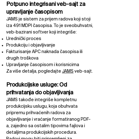
Potpuno integrisani veb-sajt za
upravljanje časopisom​
JAMS je sistem za prijem radova koji stoji
iza 491 MDPI časopisa. To je sveobuhvatni,
veb-bazirani softver koji integriše:​
Urednički proces​
Produkciju i objavljivanje​
Fakturisanje APC naknada časopisa ili
drugih troškova​
Upravljanje časopisom i korisnicima
Za više detalja, pogledajte
JAMS
veb-sajt.
Produkcijske usluge: Od
prihvatanja do objavljivanja​
JAMS takođe integriše kompletnu
produkcijsku uslugu, koja obuhvata
pripremu prihvaćenih radova za
objavljivanje i vraćanje formatiranog PDF-
a, zajedno sa ostalim tipovima fajlova i
detaljima produkcijskih procedura.​