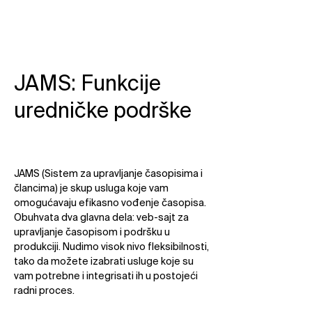
JAMS: Funkcije
uredničke podrške
JAMS (Sistem za upravljanje časopisima i
člancima) je skup usluga koje vam
omogućavaju efikasno vođenje časopisa.
Obuhvata dva glavna dela: veb-sajt za
upravljanje časopisom i podršku u
produkciji. Nudimo visok nivo fleksibilnosti,
tako da možete izabrati usluge koje su
vam potrebne i integrisati ih u postojeći
radni proces.​