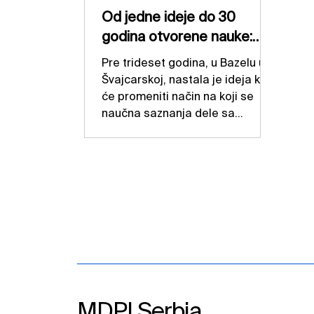
Od jedne ideje do 30
godina otvorene nauke:
Priča o razvoju MDPI-ja
Pre trideset godina, u Bazelu u
Švajcarskoj, nastala je ideja koja
će promeniti način na koji se
naučna saznanja dele sa
svetom. MDPI nije započeo kao
izdavačka kuća. Njegovi počeci
vezani su za repozitorijum retkih
hemijskih jedinjenja, koji je
osnovao dr Shu-Kun Lin sa
ciljem da se jedinstveni uzorci
nastali u istraživačkim
laboratorijama sačuvaju za
buduće generacije naučnika.
Međutim, ubrzo je postalo jasno
da nije dovoljno sačuvati samo
MDPI Serbia