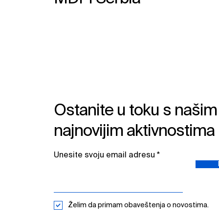
hemijska jedinjenja. Jednako
važno
Ostanite u toku s našim
najnovijim aktivnostima
Unesite svoju email adresu​
Želim da primam obaveštenja o novostima.