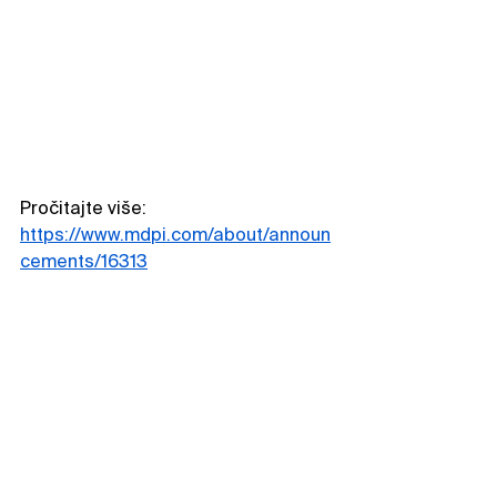
Pročitajte više: 
https://www.mdpi.com/about/announ
cements/16313
Tags:
Academic Publishing
Open Access
MDPI Serbia
Academic Insights
MDPI Salon
Događaji