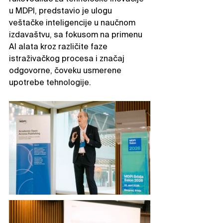
u MDPI, predstavio je ulogu 
veštačke inteligencije u naučnom 
izdavaštvu, sa fokusom na primenu 
AI alata kroz različite faze 
istraživačkog procesa i značaj 
odgovorne, čoveku usmerene 
upotrebe tehnologije.