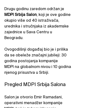
Drugu godinu zaredom održan je 
MDPI Srbija Salon
, koji je ove godine 
okupio više od 40 istraživača, 
urednika i stručnjaka iz akademske 
zajednice u Sava Centru u 
Beogradu. 
Ovogodišnji događaj bio je i prilika 
da se obeleže značajni jubileji: 30 
godina postojanja kompanije 
MDPI na globalnom nivou i 10 godina 
njenog prisustva u Srbiji.
Pregled MDPI Srbija Salona
Salon je otvorio Emir Ramadani, 
operativni menadžer kompanije 