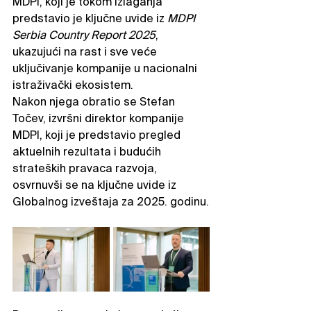
MDPI, koji je tokom izlaganja 
predstavio je ključne uvide iz 
MDPI 
Serbia Country Report 2025
, 
ukazujući na rast i sve veće 
uključivanje kompanije u nacionalni 
istraživački ekosistem. 
Nakon njega obratio se Stefan 
Točev, izvršni direktor kompanije 
MDPI, koji je predstavio pregled 
aktuelnih rezultata i budućih 
strateških pravaca razvoja, 
osvrnuvši se na ključne uvide iz 
Globalnog izveštaja za 2025. godinu.