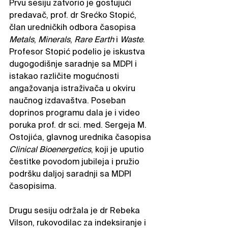
Prvu sesiju zatvorio je gostujući 
predavač, prof. dr Srećko Stopić, 
član uredničkih odbora časopisa 
Metals
, 
Minerals
, 
Rare Earth
 i 
Waste
. 
Profesor Stopić podelio je iskustva 
dugogodišnje saradnje sa MDPI i 
istakao različite mogućnosti 
angažovanja istraživača u okviru 
naučnog izdavaštva. Poseban 
doprinos programu dala je i video 
poruka prof. dr sci. med. Sergeja M. 
Ostojića, glavnog urednika časopisa 
Clinical Bioenergetics
, koji je uputio 
čestitke povodom jubileja i pružio 
podršku daljoj saradnji sa MDPI 
časopisima.
Drugu sesiju održala je dr Rebeka 
Vilson, rukovodilac za indeksiranje i 