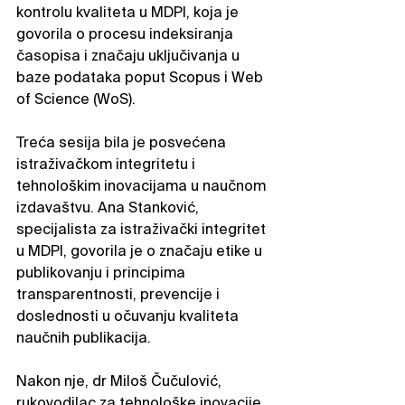
kontrolu kvaliteta u MDPI, koja je 
govorila o procesu indeksiranja 
časopisa i značaju uključivanja u 
baze podataka poput Scopus i Web 
of Science (WoS).
Treća sesija bila je posvećena 
istraživačkom integritetu i 
tehnološkim inovacijama u naučnom 
izdavaštvu. Ana Stanković, 
specijalista za istraživački integritet 
u MDPI, govorila je o značaju etike u 
publikovanju i principima 
transparentnosti, prevencije i 
doslednosti u očuvanju kvaliteta 
naučnih publikacija.
Nakon nje, dr Miloš Čučulović, 
rukovodilac za tehnološke inovacije 