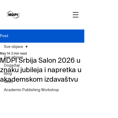
Post
Sve objave
May 14
2 min read
Sve objave
MDPI Srbija Salon 2026 u
Događaji
znaku jubileja i napretka u
Blog
akademskom izdavaštvu
Vesti
Academic Publishing Workshop